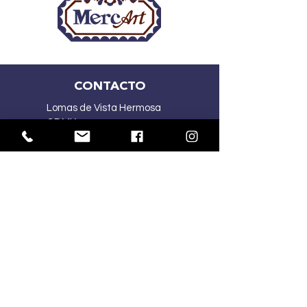
CONTACTO
Lomas de Vista Hermosa
CDMX
(55) 2167 5015
(55) 4341 1030
ventasmercart@gmail.com
HORARIOS:
Lu-Vi
10:00 am – 7:00 pm
Sa
10:00 am – 2:00 pm