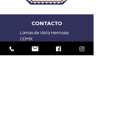
CONTACTO
Lomas de Vista Hermosa
CDMX
(55) 2167 5015
(55) 4341 1030
ventasmercart@gmail.com
HORARIOS:
Lu-Vi
10:00 am – 7:00 pm
Sa
10:00 am – 2:00 pm
Do
Cerrado