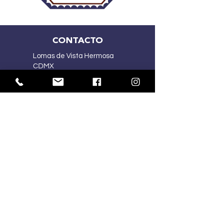
CONTACTO
Lomas de Vista Hermosa
CDMX
(55) 2167 5015
(55) 4341 1030
ventasmercart@gmail.com
HORARIOS:
Lu-Vi
10:00 am – 7:00 pm
Sa
10:00 am – 2:00 pm
Do
Cerrado