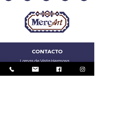
CONTACTO
Lomas de Vista Hermosa
CDMX
(55) 2167 5015
(55) 4341 1030
ventasmercart@gmail.com
HORARIOS: