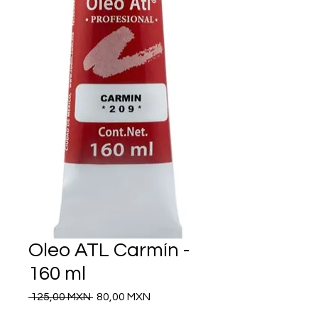
Oleo ATL Carmín -
160 ml
Precio
Precio
 125,00 MXN 
80,00 MXN
de