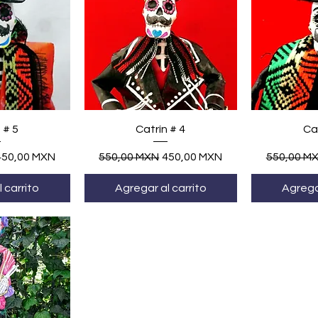
ápida
Vista rápida
Vis
 # 5
Catrín # 4
Cat
recio de oferta
Precio
Precio de oferta
Precio
450,00 MXN
550,00 MXN
450,00 MXN
550,00 M
 carrito
Agregar al carrito
Agregar