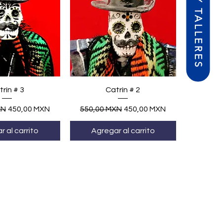
CURSOS Y TALLERES
ta rápida
Vista rápida
rín # 3
Catrín # 2
Precio de oferta
Precio
Precio de oferta
XN
450,00 MXN
550,00 MXN
450,00 MXN
 al carrito
Agregar al carrito