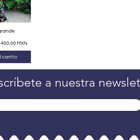
ápida
grande
recio de oferta
1400,00 MXN
 carrito
scríbete a nuestra newslet