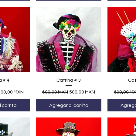
ápida
Vista rápida
Vis
a # 4
Catrina # 3
Cat
recio de oferta
Precio
Precio de oferta
Precio
500,00 MXN
600,00 MXN
500,00 MXN
600,00 M
 carrito
Agregar al carrito
Agregar