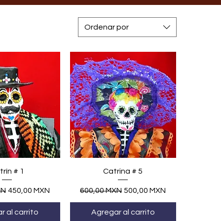
Ordenar por
ta rápida
Vista rápida
rín # 1
Catrina # 5
Precio de oferta
Precio
Precio de oferta
XN
450,00 MXN
600,00 MXN
500,00 MXN
 al carrito
Agregar al carrito