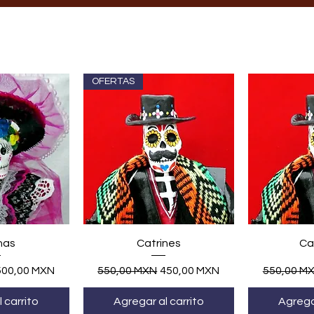
OFERTAS
ápida
Vista rápida
Vis
nas
Catrines
Cat
recio de oferta
Precio
Precio de oferta
Precio
500,00 MXN
550,00 MXN
450,00 MXN
550,00 M
 carrito
Agregar al carrito
Agregar