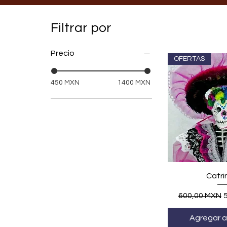
Filtrar por
Precio
OFERTAS
450 MXN
1400 MXN
Vista r
Catri
Precio
P
600,00 MXN
Agregar al