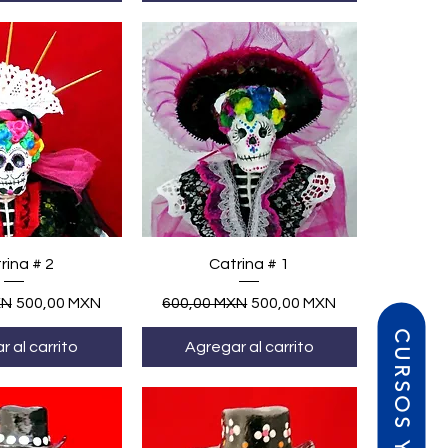
ta rápida
Vista rápida
rina # 2
Catrina # 1
Precio de oferta
Precio
Precio de oferta
XN
500,00 MXN
600,00 MXN
500,00 MXN
 al carrito
Agregar al carrito