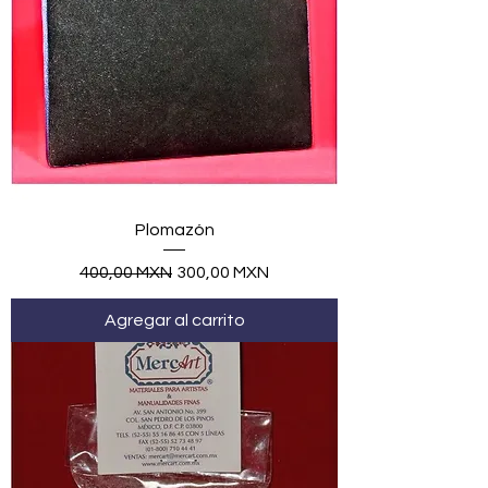
Plomazón
Precio
Precio de oferta
400,00 MXN
300,00 MXN
Agregar al carrito