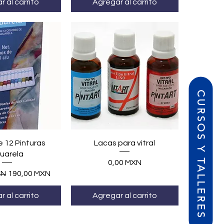
 al carrito
Agregar al carrito
CURSOS Y TALLERES
ta rápida
Vista rápida
 12 Pinturas
Lacas para vitral
uarela
Precio
0,00 MXN
Precio de oferta
XN
190,00 MXN
 al carrito
Agregar al carrito