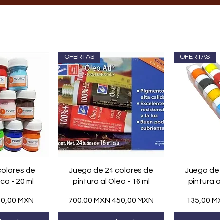
OFERTAS
OFERTAS
ápida
Vista rápida
Vis
colores de
Juego de 24 colores de
Juego de 
ica - 20 ml
pintura al Oleo - 16 ml
pintura a
recio de oferta
Precio
Precio de oferta
Precio
60,00 MXN
700,00 MXN
450,00 MXN
135,00 M