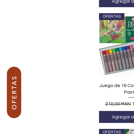
Agregar al
OFERTAS
OFERTAS
Vista r
Juego de 16 Co
Past
Precio
P
210,00 MXN
Agregar al
OFERTAS