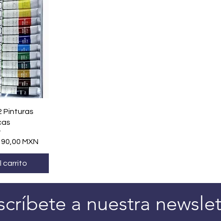
ápida
 Pinturas
icas
recio de oferta
190,00 MXN
 carrito
scríbete a nuestra newslet