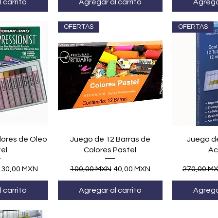
 carrito
Agregar al carrito
Agregar
OFERTAS
OFERTAS
ápida
Vista rápida
Vis
lores de Oleo
Juego de 12 Barras de
Juego de
el
Colores Pastel
Ac
recio de oferta
Precio
Precio de oferta
Precio
130,00 MXN
100,00 MXN
40,00 MXN
270,00 M
 carrito
Agregar al carrito
Agregar