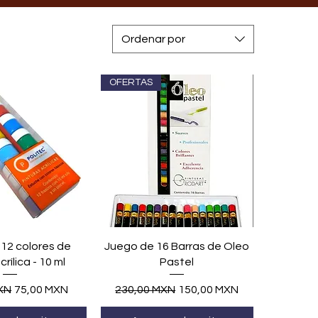
Ordenar por
OFERTAS
ta rápida
Vista rápida
12 colores de
Juego de 16 Barras de Oleo
crílica - 10 ml
Pastel
Precio de oferta
Precio
Precio de oferta
XN
75,00 MXN
230,00 MXN
150,00 MXN