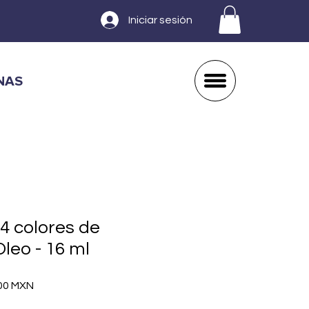
Iniciar sesión
NAS
4 colores de
Oleo - 16 ml
o
Precio
00 MXN
de
oferta