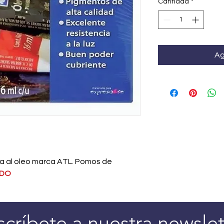
Cantidad
*
Ag
ra al oleo marca ATL. Pomos de
ADO
scríbete a nuestra newslet