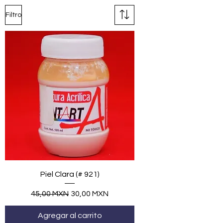
Filtro
Piel Clara (# 921)
Precio
Precio de oferta
45,00 MXN
30,00 MXN
Agregar al carrito