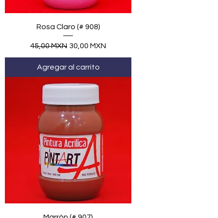
Rosa Claro (# 908)
Precio
Precio de oferta
45,00 MXN
30,00 MXN
Agregar al carrito
Marrón (# 907)