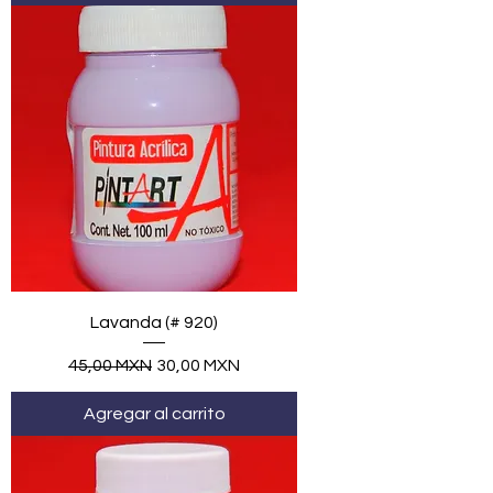
Lavanda (# 920)
Precio
Precio de oferta
45,00 MXN
30,00 MXN
Agregar al carrito