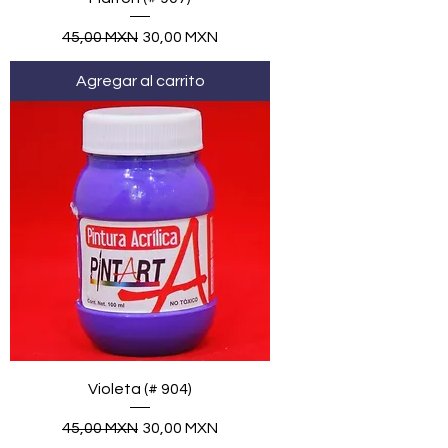
Precio
Precio de oferta
45,00 MXN
30,00 MXN
Agregar al carrito
Violeta (# 904)
Precio
Precio de oferta
45,00 MXN
30,00 MXN