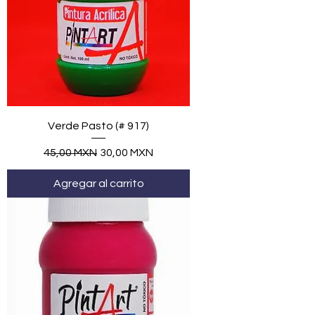
Verde Pasto (# 917)
Precio
Precio de oferta
45,00 MXN
30,00 MXN
Agregar al carrito