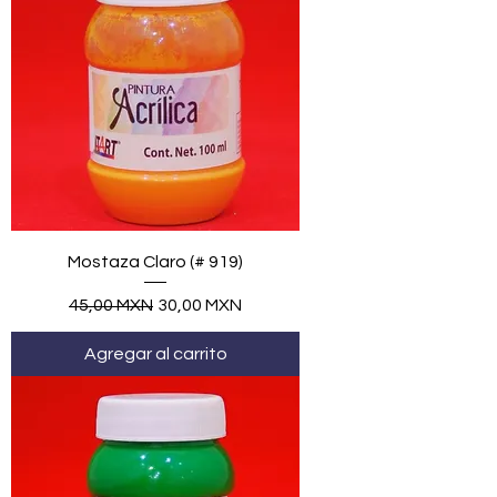
Mostaza Claro (# 919)
Precio
Precio de oferta
45,00 MXN
30,00 MXN
Agregar al carrito