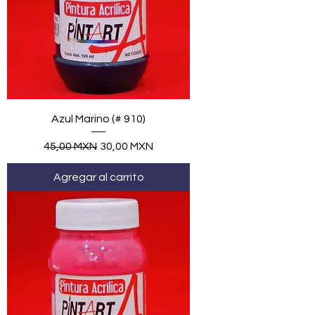
Azul Marino (# 910)
Precio
Precio de oferta
45,00 MXN
30,00 MXN
Agregar al carrito