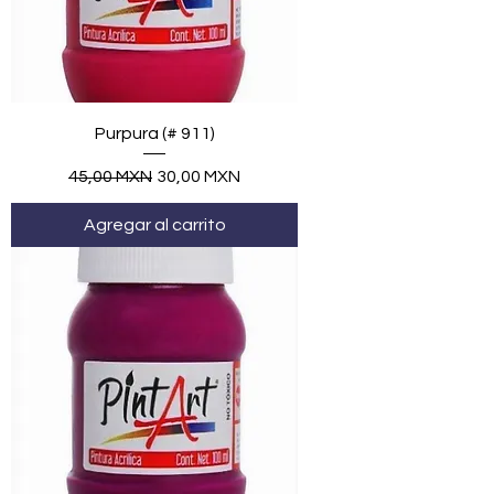
Purpura (# 911)
Precio
Precio de oferta
45,00 MXN
30,00 MXN
Agregar al carrito