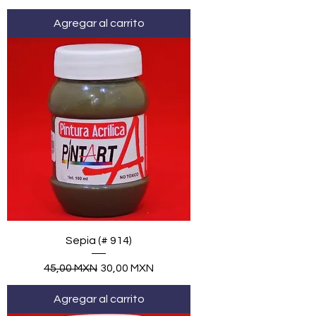
Agregar al carrito
Sepia (# 914)
Precio
Precio de oferta
45,00 MXN
30,00 MXN
Agregar al carrito