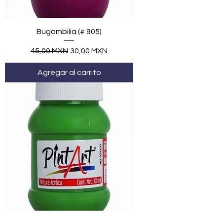
Bugambilia (# 905)
Precio
Precio de oferta
45,00 MXN
30,00 MXN
Agregar al carrito