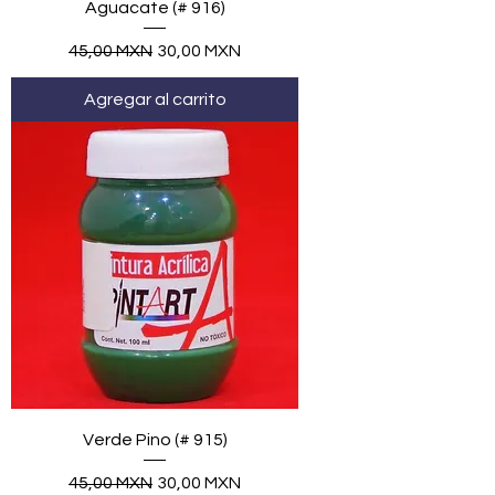
Aguacate (# 916)
Precio
Precio de oferta
45,00 MXN
30,00 MXN
Agregar al carrito
Verde Pino (# 915)
Precio
Precio de oferta
45,00 MXN
30,00 MXN