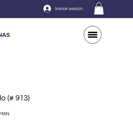
Iniciar sesión
NAS
o (# 913)
Precio
 MXN
de
oferta