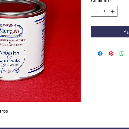
Cantidad
*
Ag
tros