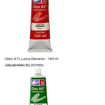
Oleo ATL Laca Geranio - 160 ml
Precio
Precio de oferta
125,00 MXN
80,00 MXN