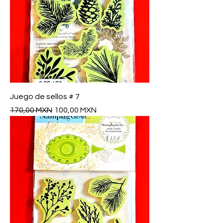
Juego de sellos # 7
Precio
Precio de oferta
170,00 MXN
100,00 MXN