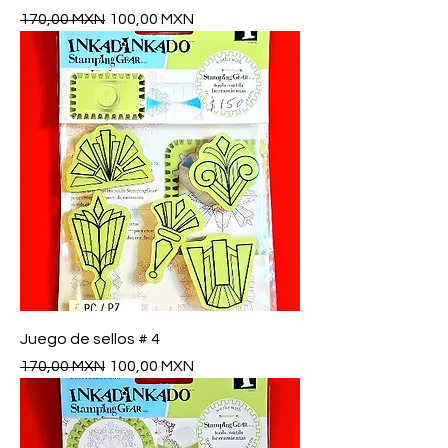
Precio
Precio de oferta
170,00 MXN
100,00 MXN
Juego de sellos # 4
Precio
Precio de oferta
170,00 MXN
100,00 MXN