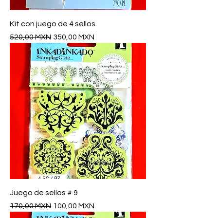
Kit con juego de 4 sellos
Precio
Precio de oferta
520,00 MXN
350,00 MXN
Juego de sellos # 9
Precio
Precio de oferta
170,00 MXN
100,00 MXN