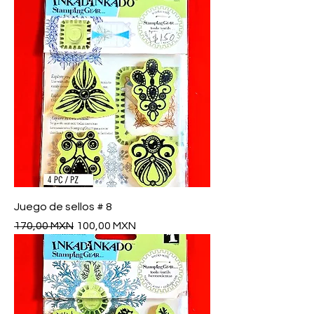
Juego de sellos # 8
Precio
Precio de oferta
170,00 MXN
100,00 MXN