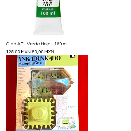
Oleo ATL Verde Hoja - 160 ml
Precio
Precio de oferta
125,00 MXN
80,00 MXN