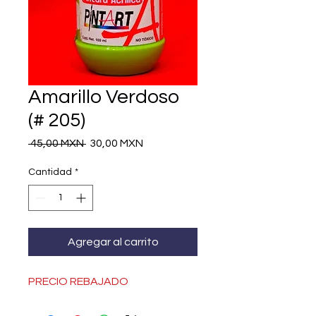
Amarillo Verdoso
(# 205)
Precio
Precio
 45,00 MXN 
30,00 MXN
de
oferta
Cantidad
*
Agregar al carrito
PRECIO REBAJADO