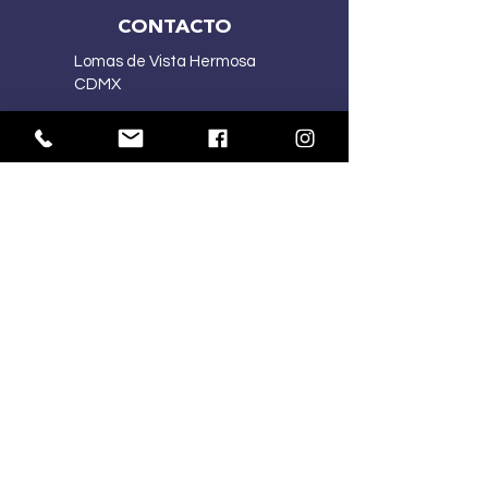
CONTACTO
Lomas de Vista Hermosa
CDMX
(55) 2167 5015
(55) 4341 1030
ventasmercart@gmail.com
HORARIOS:
Lu-Vi
10:00 am – 7:00 pm
Sa
10:00 am – 2:00 pm
Do
Cerrado
SÍGUENOS