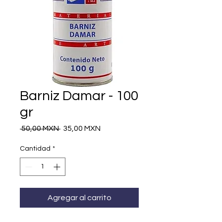
Barniz Damar - 100
gr
Precio
Precio
 50,00 MXN 
35,00 MXN
de
oferta
Cantidad
*
Agregar al carrito