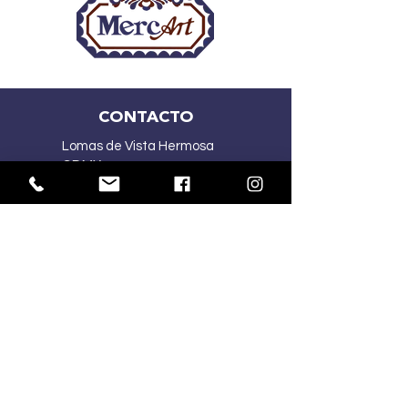
CONTACTO
Lomas de Vista Hermosa
CDMX
(55) 2167 5015
(55) 4341 1030
ventasmercart@gmail.com
HORARIOS:
Lu-Vi
10:00 am – 7:00 pm
Sa
10:00 am – 2:00 pm