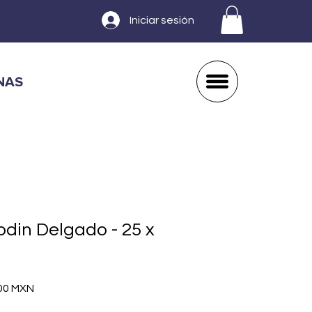
Iniciar sesión
NAS
odin Delgado - 25 x
o
Precio
00 MXN
de
oferta