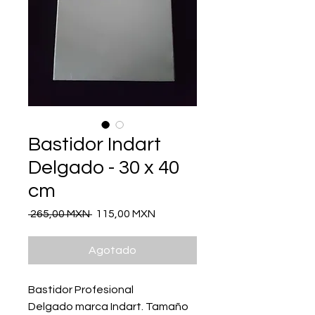
Bastidor Indart
Delgado - 30 x 40
cm
Precio
Precio
 265,00 MXN 
115,00 MXN
de
oferta
Agotado
Bastidor Profesional
Delgado marca Indart. Tamaño