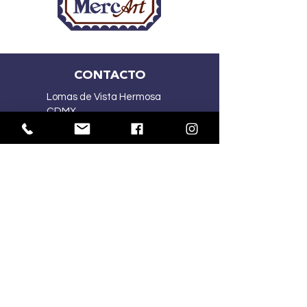
CONTACTO
Lomas de Vista Hermosa
CDMX
(55) 2167 5015
(55) 4341 1030
ventasmercart@gmail.com
HORARIOS:
Lu-Vi
10:00 am – 7:00 pm
Sa
10:00 am – 2:00 pm