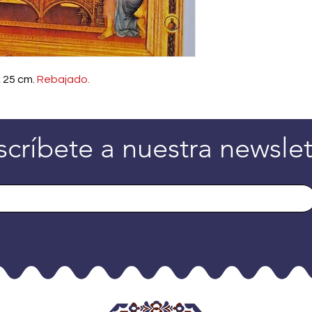
 25 cm.
Rebajado.
scríbete a nuestra newslet