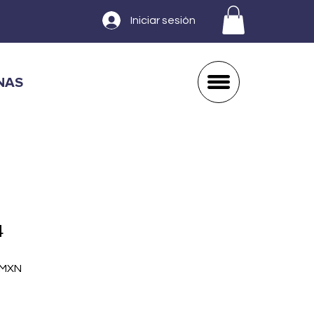
Iniciar sesión
NAS
4
Precio
 MXN
de
oferta