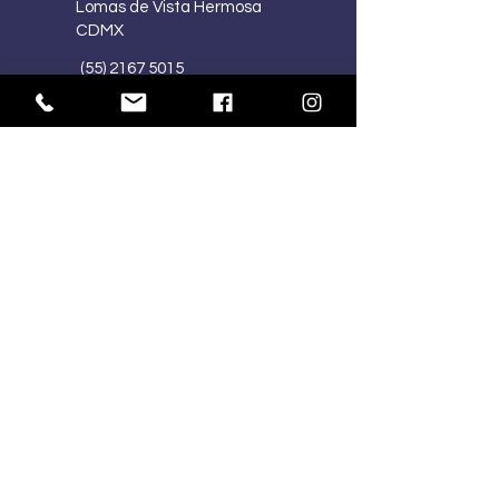
Lomas de Vista Hermosa
CDMX
(55) 2167 5015
(55) 4341 1030
ventasmercart@gmail.com
HORARIOS:
Lu-Vi
10:00 am – 7:00 pm
Sa
10:00 am – 2:00 pm
Do
Cerrado
SÍGUENOS