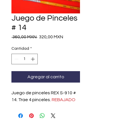
Juego de Pinceles
# 14
Precio
Precio
 360,00 MXN 
320,00 MXN
de
oferta
Cantidad
*
Agregar al carrito
Juego de pinceles REX S-910 #
14. Trae 4 pinceles.
REBAJADO