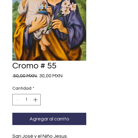
Cromo # 55
Precio
Precio
 50,00 MXN 
30,00 MXN
de
oferta
Cantidad
*
Agregar al carrito
San José y el Niño Jesus.