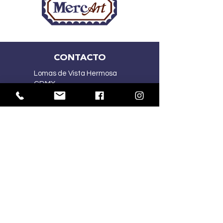
CONTACTO
Lomas de Vista Hermosa
CDMX
(55) 2167 5015
(55) 4341 1030
ventasmercart@gmail.com
HORARIOS:
Lu-Vi
10:00 am – 7:00 pm
Sa
10:00 am – 2:00 pm