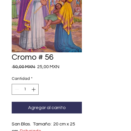
Cromo # 56
Precio
Precio
 50,00 MXN 
25,00 MXN
de
oferta
Cantidad
*
Agregar al carrito
San Blas. Tamaño: 20 cm x 25