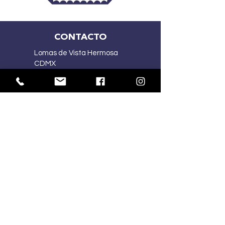
CONTACTO
Lomas de Vista Hermosa
CDMX
(55) 2167 5015
(55) 4341 1030
ventasmercart@gmail.com
HORARIOS:
Lu-Vi
10:00 am – 7:00 pm
Sa
10:00 am – 2:00 pm
Do
Cerrado