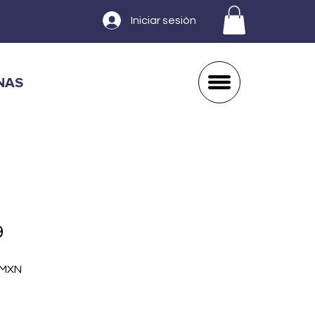
Iniciar sesión
NAS
9
Precio
 MXN
de
oferta