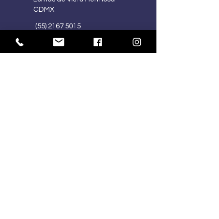
CDMX
(55) 2167 5015
(55) 4341 1030
ventasmercart@gmail.com
HORARIOS:
Lu-Vi
10:00 am – 7:00 pm
Sa
10:00 am – 2:00 pm
Do
Cerrado
SÍGUENOS