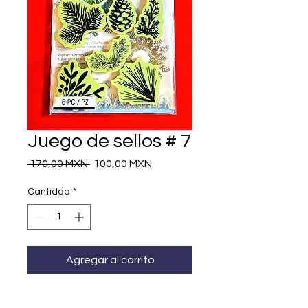
Juego de sellos # 7
Precio
Precio
 170,00 MXN 
100,00 MXN
de
oferta
Cantidad
*
Agregar al carrito