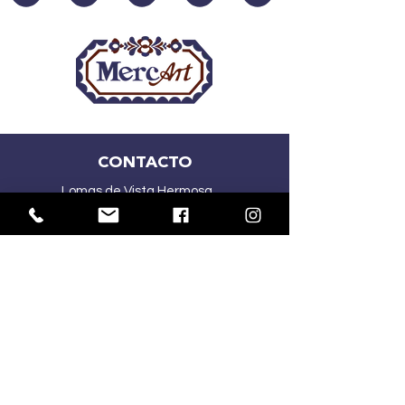
CONTACTO
Lomas de Vista Hermosa
CDMX
(55) 2167 5015
(55) 4341 1030
ventasmercart@gmail.com
HORARIOS: