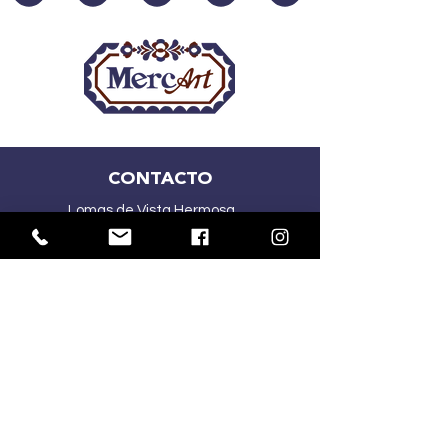
CONTACTO
Lomas de Vista Hermosa
CDMX
(55) 2167 5015
(55) 4341 1030
ventasmercart@gmail.com
HORARIOS: