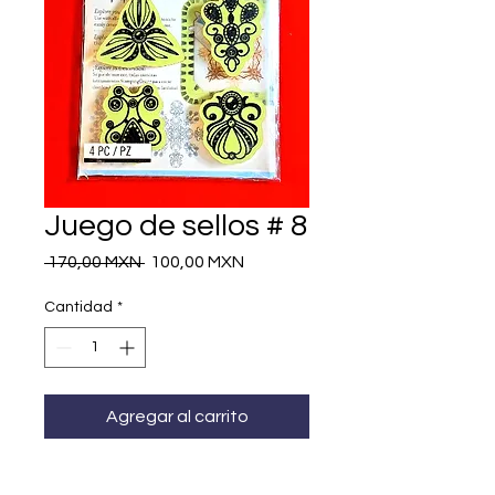
Juego de sellos # 8
Precio
Precio
 170,00 MXN 
100,00 MXN
de
oferta
Cantidad
*
Agregar al carrito