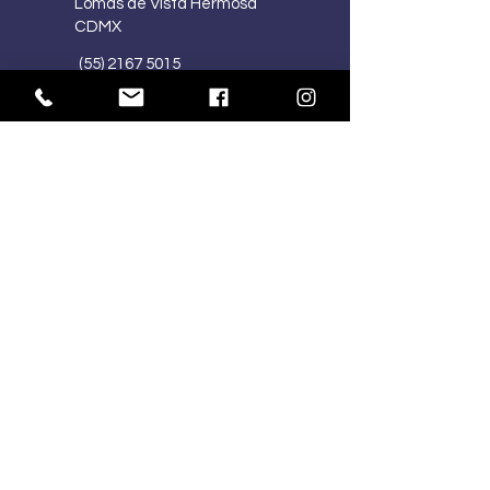
Lomas de Vista Hermosa
CDMX
(55) 2167 5015
(55) 4341 1030
ventasmercart@gmail.com
HORARIOS:
Lu-Vi
10:00 am – 7:00 pm
Sa
10:00 am – 2:00 pm
Do
Cerrado
SÍGUENOS