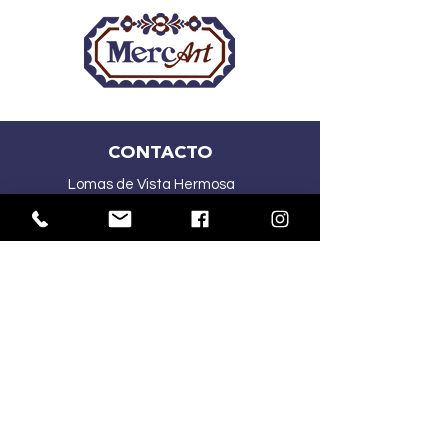
CONTACTO
Lomas de Vista Hermosa
CDMX
(55) 2167 5015
(55) 4341 1030
ventasmercart@gmail.com
HORARIOS:
Lu-Vi
10:00 am – 7:00 pm