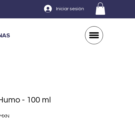
Iniciar sesión
NAS
Humo - 100 ml
Precio
 MXN
de
oferta