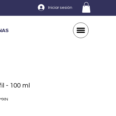
Iniciar sesión
NAS
l - 100 ml
Precio
 MXN
de
oferta