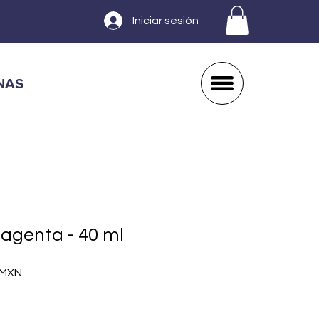
Iniciar sesión
NAS
agenta - 40 ml
Precio
 MXN
de
oferta