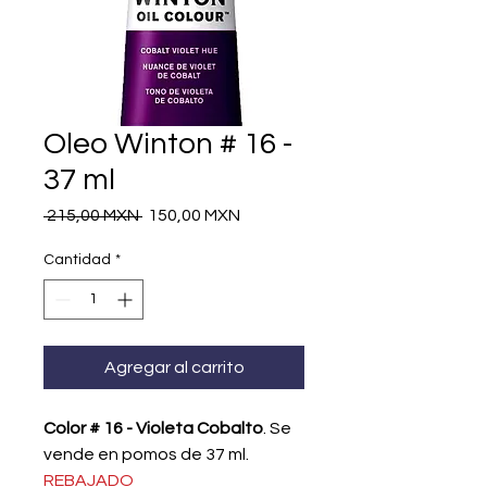
Oleo Winton # 16 -
37 ml
Precio
Precio
 215,00 MXN 
150,00 MXN
de
oferta
Cantidad
*
Agregar al carrito
Color # 16 - Violeta Cobalto
. Se
vende en pomos de 37 ml.
REBAJADO