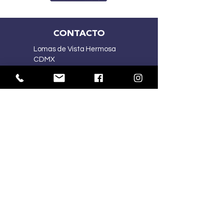
CONTACTO
Lomas de Vista Hermosa
CDMX
(55) 2167 5015
(55) 4341 1030
ventasmercart@gmail.com
HORARIOS:
Lu-Vi
10:00 am – 7:00 pm
Sa
10:00 am – 2:00 pm
Do
Cerrado