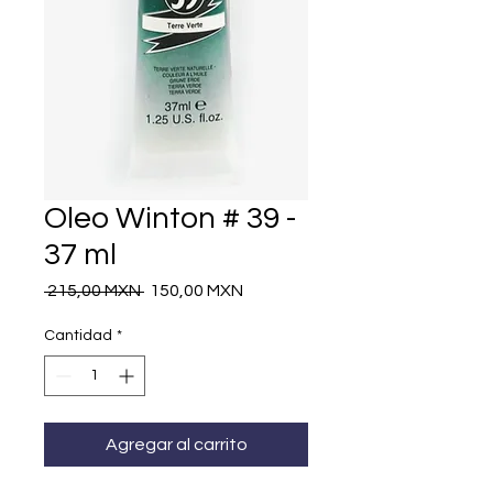
Oleo Winton # 39 -
37 ml
Precio
Precio
 215,00 MXN 
150,00 MXN
de
oferta
Cantidad
*
Agregar al carrito