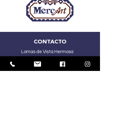
CONTACTO
Lomas de Vista Hermosa
CDMX
(55) 2167 5015
(55) 4341 1030
ventasmercart@gmail.com
HORARIOS:
Lu-Vi
10:00 am – 7:00 pm