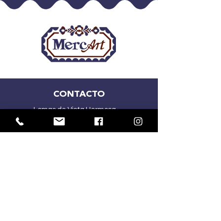
CONTACTO
Lomas de Vista Hermosa
CDMX
(55) 2167 5015
(55) 4341 1030
ventasmercart@gmail.com
HORARIOS: