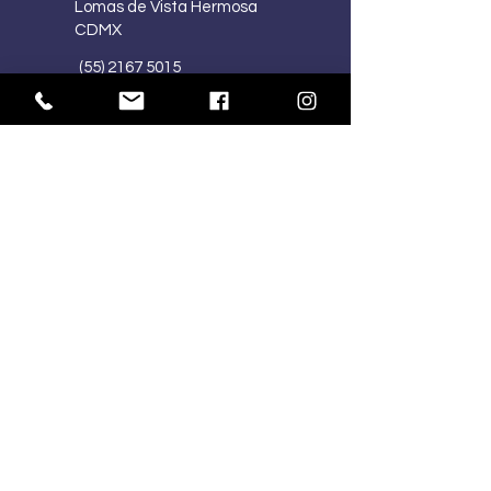
Lomas de Vista Hermosa
CDMX
(55) 2167 5015
(55) 4341 1030
ventasmercart@gmail.com
HORARIOS:
Lu-Vi
10:00 am – 7:00 pm
Sa
10:00 am – 2:00 pm
Do
Cerrado
SÍGUENOS