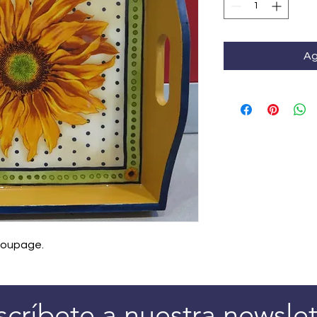
Ag
coupage.
scríbete a nuestra newslet