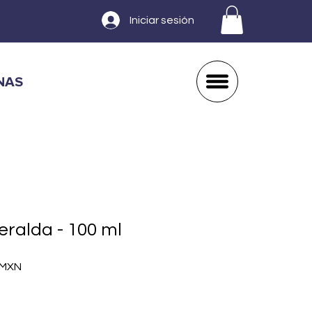
Iniciar sesión
NAS
ralda - 100 ml
Precio
 MXN
de
oferta