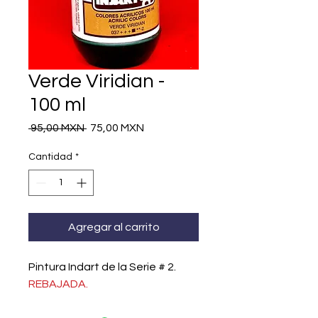
Verde Viridian -
100 ml
Precio
Precio
 95,00 MXN 
75,00 MXN
de
oferta
Cantidad
*
Agregar al carrito
Pintura Indart de la Serie # 2.
REBAJADA.