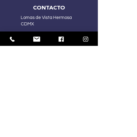
CONTACTO
Lomas de Vista Hermosa
CDMX
(55) 2167 5015
(55) 4341 1030
ventasmercart@gmail.com
HORARIOS:
Lu-Vi
10:00 am – 7:00 pm
Sa
10:00 am – 2:00 pm
Do
Cerrado
SÍGUENOS