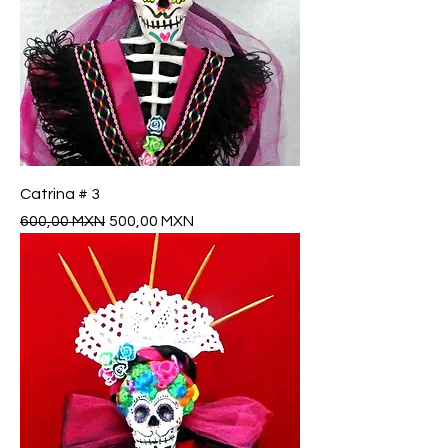
Catrina # 3
Precio
Precio de oferta
600,00 MXN
500,00 MXN