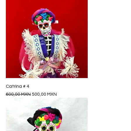
Catrina # 4
Precio
Precio de oferta
600,00 MXN
500,00 MXN