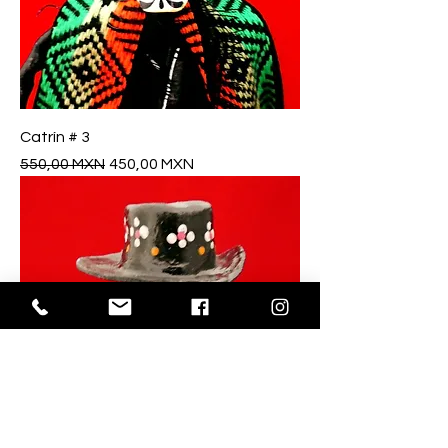
Catrín # 3
Precio
Precio de oferta
550,00 MXN
450,00 MXN