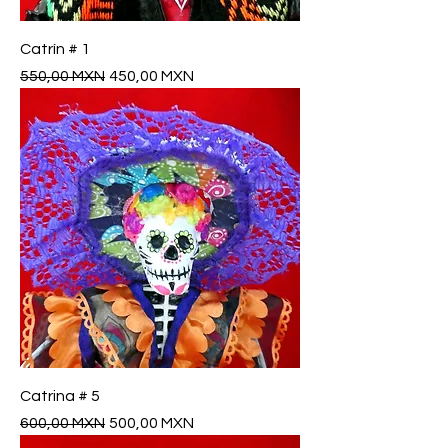
Catrín # 1
Precio
Precio de oferta
550,00 MXN
450,00 MXN
Catrina # 5
Precio
Precio de oferta
600,00 MXN
500,00 MXN