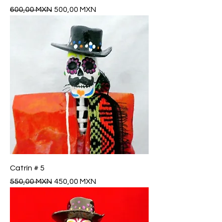
Precio
Precio de oferta
600,00 MXN
500,00 MXN
Catrín # 5
Precio
Precio de oferta
550,00 MXN
450,00 MXN