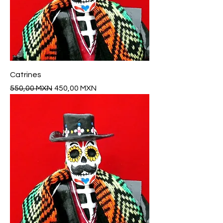
Catrines
Precio
Precio de oferta
550,00 MXN
450,00 MXN