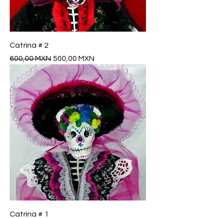
Catrina # 2
Precio
Precio de oferta
600,00 MXN
500,00 MXN
Catrina # 1