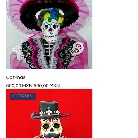
Catrinas
Precio
Precio de oferta
600,00 MXN
500,00 MXN
OFERTAS