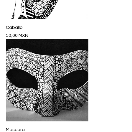
Caballo
Precio
50,00 MXN
Mascara