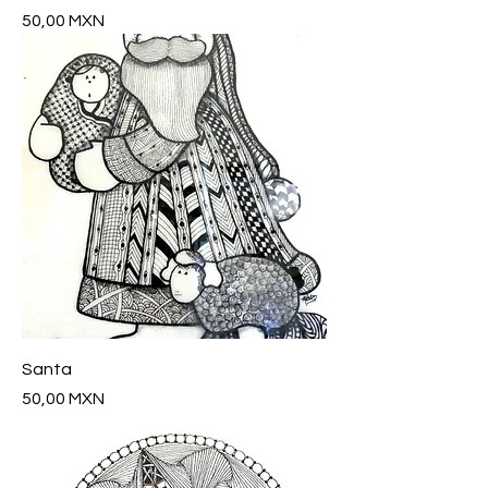
Precio
50,00 MXN
Santa
Precio
50,00 MXN