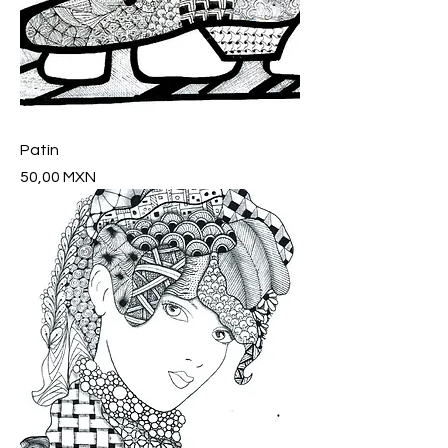
Patín
Precio
50,00 MXN