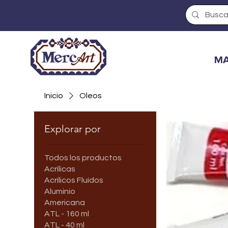
MA
Inicio
Oleos
Explorar por
Todos los productos
Acrílicas
Acrílicos Fluídos
Aluminio
Americana
ATL - 160 ml
ATL - 40 ml