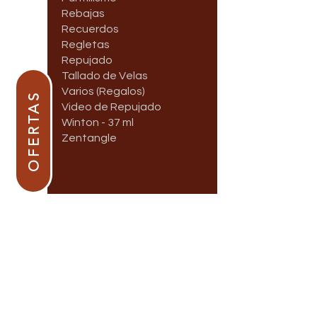
Rebajas
Recuerdos
Regletas
Repujado
Tallado de Velas
Varios (Regalos)
OFERTAS
Video de Repujado
Winton - 37 ml
Zentangle